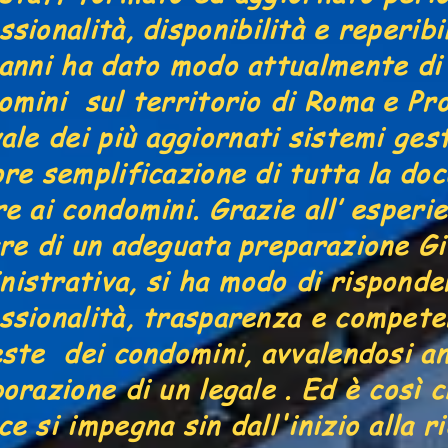
ssionalità, disponibilità e reperibi
 anni ha dato modo attualmente di
mini sul territorio di Roma e Pro
vale dei più aggiornati sistemi gest
ore semplificazione di tutta la d
re ai condomini. Grazie all’ esperi
are di un adeguata preparazione Gi
istrativa, si ha modo di risponde
ssionalità, trasparenza e compete
este dei condomini, avvalendosi an
borazione di un legale . Ed è così 
ce si impegna sin dall'inizio alla r