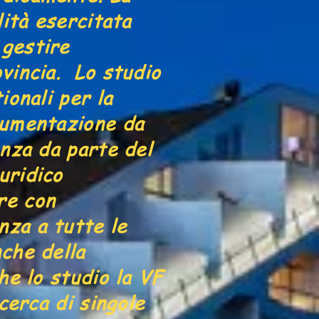
lità esercitata
 gestire
vincia. Lo studio
ionali per la
ocumentazione da
enza da parte del
uridico
re con
nza a tutte le
che della
che lo studio la VF
icerca di singole