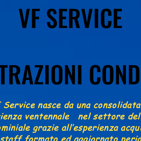
VF SERVICE
VF SERVICE
TRAZIONI COND
TRAZIONI COND
 Service nasce da una consolidata
ienza ventennale nel settore del
miniale grazie all’esperienza acqui
 staff formato ed aggiornato peri