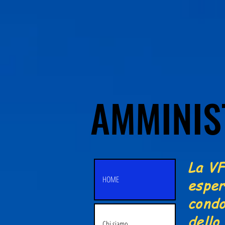
AMMINIS
AMMINIS
La VF
HOME
esper
condo
dello
Chi siamo