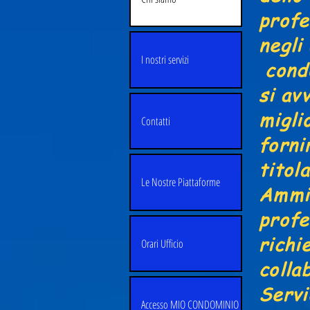
profe
negli
I nostri servizi
condo
si av
migli
Contatti
forni
titol
Le Nostre Piattaforme
Ammin
profe
richi
Orari Ufficio
colla
Servi
Accesso MIO CONDOMINIO