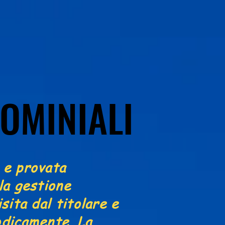
OMINIALI
OMINIALI
 e provata
la gestione
sita dal titolare e
odicamente. La